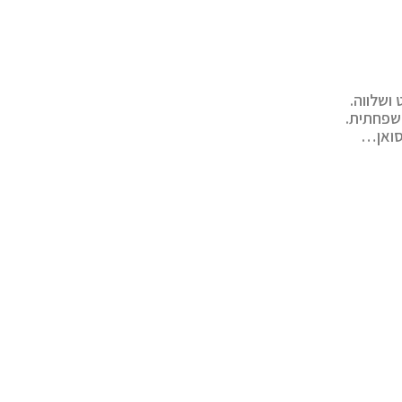
שלווה.
משפחתית.
סואן…