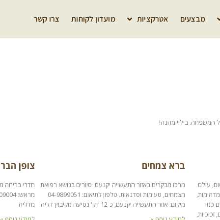
מבצעים
אטרקציות
מועדון לקוחות
צרו קשר
כל המשפחה. בילוי מהנה!
ברא צמחים
צופן הברו
ם, עולם
מרכז מבקרים באזור התעשייה יקנעם: סיורים בנושא רפואת
חדרי בריחה מא
מדהימות,
הצמחים, טעימות וסדנאות. טלפון לתיאום: 04-9899051
ם כמו
מיקום: אזור התעשייה יקנעם, כ-12 דק' נסיעה מקיבוץ דליה.
מדליה
 זכוכיות,
למידע נוסף »
למידע נוסף »