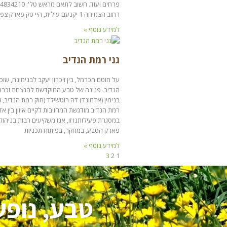
רחוב הצמיחה 1 יקנעם עילית, היי טק פארק צפון.
למידע נוסף »
גני רמת הנדיב
על חוטם הכרמל, בין זיכרון יעקב לבנימינה, שו
הנדיב. פנינה של טבע המוקדשת להנצחת זכרו 
רמת הנדיב מודגשת המחויבות לקיים איזון בין אד
במסגרת פעילותנו זו, אנו משקיעים רבות בניהו
פארק הטבע, במחקר, בפיתוח תכניות
למידע נוסף »
3
2
1
טבע, נופש