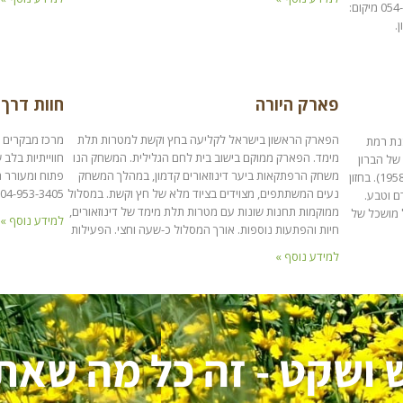
פרחים ועוד. חשוב לתאם מראש טל': 054-4834210 מיקום:
פארק היורה
חוות דרך 
הפארק הראשון בישראל לקליעה בחץ וקשת למטרות תלת
מרכז מבקרים ו
כנת רמת
מימד. הפארק ממוקם בישוב בית לחם הגלילית. המשחק הנו
חווייתיות בלב
של הברון
משחק הרפתקאות ביער דינוזאורים קדמון, במהלך המשחק
פתוח ומעורר ח
בנימין (אדמונד) דה רוטשילד (חוק רמת הנדיב, 1958). בחזון
נעים המשתתפים, מצוידים בציוד מלא של חץ וקשת. במסלול
04-953-3405 מיקום: כ-20 דק' נסיעה מדליה
ם וטבע.
ממוקמות תחנות שונות עם מטרות תלת מימד של דינוזאורים,
ל מושכל של
למידע נוסף »
חיות והפתעות נוספות. אורך המסלול כ-שעה וחצי. הפעילות
למידע נוסף »
 ושקט - זה כל מה שאת