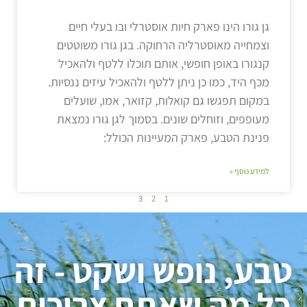
גן גורו הינו פארק חיות אוסטרלי ובו בעלי חיים
וצמחייה מאוסטרליה הרחוקה. בגן גורו משוטטים
קנגורו באופן חופשי, אותם תוכלו ללטף ולהאכיל
מכף היד, כמו כן ניתן ללטף ולהאכיל עיזים ננסיות.
במקום תפגשו גם קואלות, קזואר, אמו, שועלים
מעופפים, וזוחלים שונים. בסמוך לגן גורו נמצאת
פנינת הטבע, פארק המעיינות הכולל:
למידע נוסף »
3
2
1
טבע, נופש ושקט - זה
כל מה שאתם צריכים