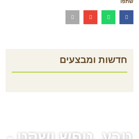
שות ומבצעים
ע, נופש ושקט -